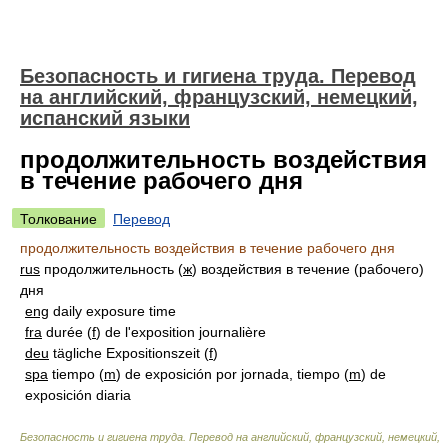
Безопасность и гигиена труда. Перевод
на английский, французский, немецкий,
испанский языки
продолжительность воздействия
в течение рабочего дня
Толкование
Перевод
продолжительность воздействия в течение рабочего дня
rus
продолжительность (
ж
) воздействия в течение (рабочего)
дня
eng
daily exposure time
fra
durée (
f
) de l'exposition journalière
deu
tägliche Expositionszeit (
f
)
spa
tiempo (
m
) de exposición por jornada, tiempo (
m
) de
exposición diaria
Безопасность и гигиена труда. Перевод на английский, французский, немецкий,