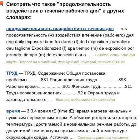
Смотреть что такое "продолжительность
воздействия в течение рабочего дня" в других
словарях:
продолжительность воздействия в течение дня
— rus
продолжительность (ж) воздействия в течение (рабочего) дня
eng daily exposure time fra durée (f) de l exposition journalière
deu tägliche Expositionszeit (f) spa tiempo (m) de exposición por
jornada, tiempo (m) de exposición diaria …
Безопасность и гигиена
труда. Перевод на английский, французский, немецкий, испанский языки
ТРУД
— ТРУД. Содержание: Общая постановка
проблемы...........881 Рационализация труда ............... 893
Рабочее время....................901 Женский труд....................911
Труд несовершеннолетних.............9? в Охрана труда и
законодательство о …
Большая медицинская энциклопедия
время
— 3.3.4 время tE (time tE): время нагрева начальным
пусковым переменным током IА обмотки ротора или статора от
температуры, достигаемой в номинальном режиме работы, до
допустимой температуры при максимальной температуре
окружающей среды. Источник …
Словарь-справочник терминов